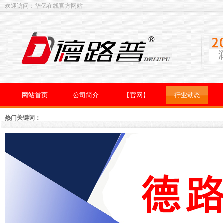
欢迎访问：华亿在线官方网站
网站首页
公司简介
【官网】
行业动态
热门关键词：