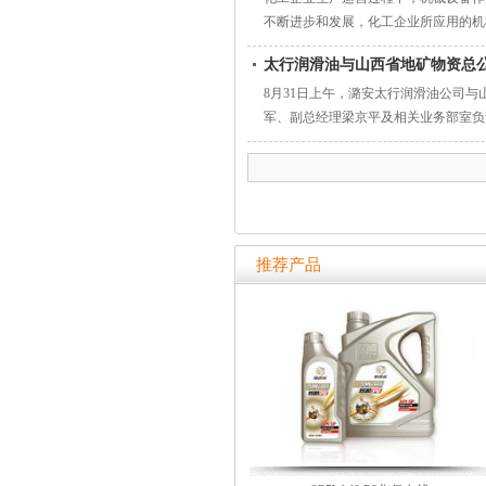
不断进步和发展，化工企业所应用的机
太行润滑油与山西省地矿物资总
8月31日上午，潞安太行润滑油公司
军、副总经理梁京平及相关业务部室负
推荐产品