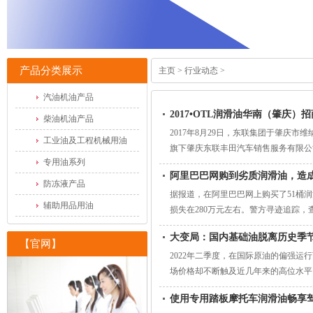
产品分类展示
主页
>
行业动态
>
汽油机油产品
2017•OTL润滑油华南（肇庆）
柴油机油产品
2017年8月29日，东联集团于肇庆
工业油及工程机械用油
旗下肇庆东联丰田汽车销售服务有限公
专用油系列
阿里巴巴网购到劣质润滑油，造成损
防冻液产品
据报道，在阿里巴巴网上购买了51桶
辅助用品用油
损失在280万元左右。警方寻迹追踪，
大变局：国内基础油脱离历史季
【官网】
2022年二季度，在国际原油的偏强
场价格却不断触及近几年来的高位水平
使用专用踏板摩托车润滑油畅享驾