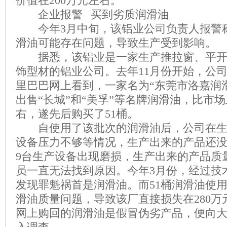
价值在200万元左右。
企业报警 买到劣质润滑油
今年3月中旬，该铝业公司负责人报警
滑油可能存在问题，导致生产受到影响。
据悉，该铝业是一家生产推拉窗、平开
饰型材的铝业公司。去年11月份开始，公
里巴巴网上看到，一家名为“东莞市洛嘉润
出售“长城”和“美孚”等名牌润滑油，比市场
右，遂先后购买了51桶。
自使用了该批次的润滑油后，公司在生
设备压力不够等情况，生产出来的产品还
9台生产设备出现磨损，生产出来的产品质
员一直无法找到原因。今年3月份，经过技
发现罪魁祸首是润滑油。而51桶润滑油使
滑油质量问题，导致该厂直接损失在280
网上购回的润滑油是假冒伪劣产品，便向