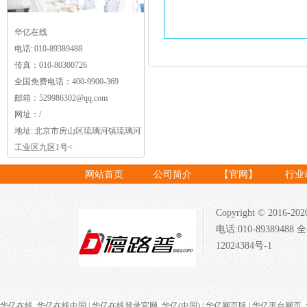
华亿在线
电话: 010-89389488
传真：010-80300726
全国免费电话：400-9900-369
邮箱：529986302@qq.com
网址：/
地址: 北京市房山区琉璃河镇琉璃河
工业区九区1号<
网站首页
公司简介
【官网】
行业
Copyright © 
电话:010-893894
12024384号-1
华亿在线_华亿在线中国
|
华亿在线登录官网_华亿(中国)
|
华亿网页版
|
华亿平台网页