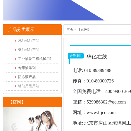
产品分类展示
主页
>
【官网】
汽油机油产品
柴油机油产品
华亿在线
金洋集团
工业油及工程机械用油
专用油系列
电话: 010-89389488
防冻液产品
传真：010-80300726
辅助用品用油
全国免费电话：400 9900 36
邮箱：529986302@qq.com
【官网】
网址：www.frjco.com
地址: 北京市房山区琉璃河