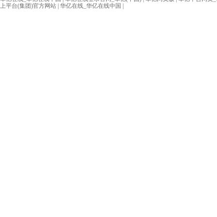
上平台(集团)官方网站
|
华亿在线_华亿在线中国
|